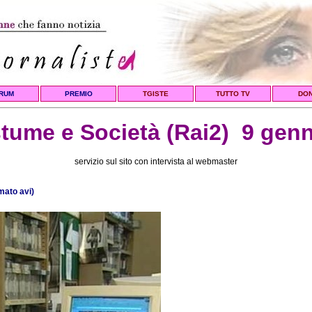
RUM
PREMIO
TGISTE
TUTTO TV
DO
tume e Società (Rai2) 9 genn
servizio sul sito con intervista al webmaster
mato avi)