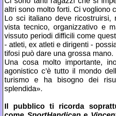
Ci sono tanti ragazzi che si imp
altri sono molto forti. Ci vogliono
Lo sci italiano deve ricostruirsi,
vista tecnico, organizzativo e 
vissuto periodi difficili come ques
- atleti, ex atleti e dirigenti - p
tifosi può dare una grossa mano.
Una cosa molto importante, inol
agonistico c’è tutto il mondo d
turismo e ha bisogno dei risul
splendida».
Il pubblico ti ricorda soprat
come
SportHandicap
e
Vincen