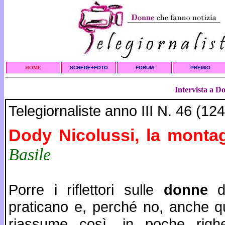
HOME
SCHEDE+FOTO
FORUM
PREMIO
Intervista a D
Telegiornaliste anno III N. 46 (1
Dody Nicolussi, la monta
Basile
Porre i riflettori sulle
donne
de
praticano e, perché no, anche qu
riassume così, in poche righe,